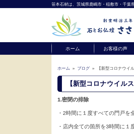
笹本石材は、茨城県鹿嶋市・稲敷市・千葉
ホーム
お客様の声
ホーム
»
ブログ
»
【新型コロナウイ
【新型コロナウイルス
1.密閉の排除
・2時間に１度すべての門戸を
・店内全ての箇所を3時間に１