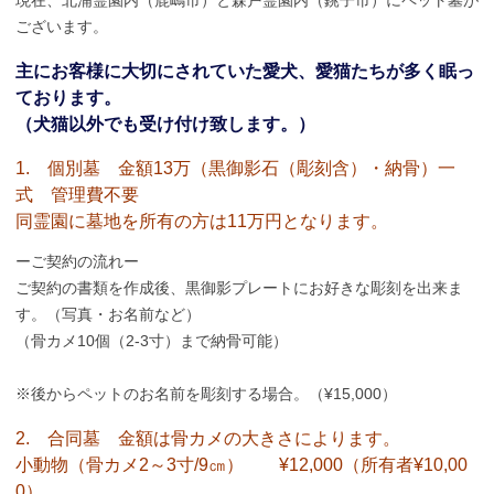
現在、北浦霊園内（鹿嶋市）と森戸霊園内（銚子市）にペット墓が
ございます。
主にお客様に大切にされていた愛犬、愛猫たちが多く眠っ
ております。
（犬猫以外でも受け付け致します。）
1. 個別墓 金額13万（黒御影石（彫刻含）・納骨）一
式 管理費不要
同霊園に墓地を所有の方は11万円となります。
ーご契約の流れー
ご契約の書類を作成後、黒御影プレートにお好きな彫刻を出来ま
す。（写真・お名前など）
（骨カメ10個（2-3寸）まで納骨可能）
※後からペットのお名前を彫刻する場合。（¥15,000）
2. 合同墓 金額は骨カメの大きさによります。
小動物（骨カメ2～3寸/9㎝） ¥12,000（所有者¥10,00
0）