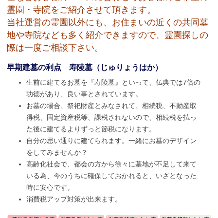
霊園・寺院をご紹介させて頂きます。
当社運営の霊園以外にも、お住まいの近くの共同墓
地や寺院なども多く紹介できますので、霊園探しの
際は一度ご相談下さい。
早期建墓の利点 寿陵墓（じゅりょうはか）
生前に建てるお墓を『寿陵墓』といって、仏典では7倍の
功徳があり、良い事とされています。
お墓の場合、祭祀財産とみなされて、相続税、不動産取
得税、固定資産税等、課税されないので、相続税を払っ
た後に建てるよりずっと節税になります。
自分の思い通りに建てられます。一緒にお墓のデザイン
をしてみませんか？
高齢化社会で、都会の方から徐々に墓地が不足して来て
いる為、今のうちに確保しておかれると、いざとなった
時に安心です。
消費税アップ対策が出来ます。