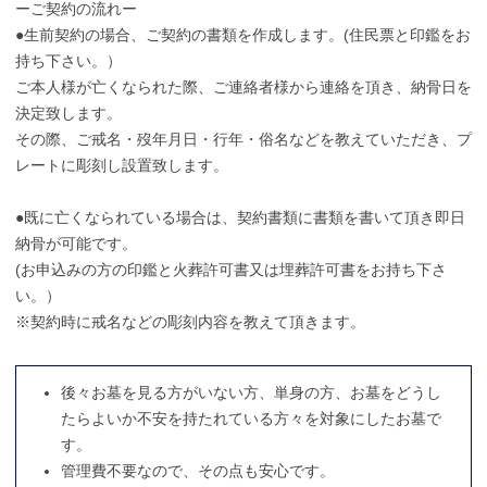
ーご契約の流れー
●
生前契約の場合、ご契約の書類を作成します。(住民票と印鑑をお
持ち下さい。）
ご本人様が亡くなられた際、ご連絡者様から連絡を頂き、納骨日を
決定致します。
その際、ご戒名・歿年月日・行年・俗名などを教えていただき、プ
レートに彫刻し設置致します。
●
既に亡くなられている場合は、契約書類に書類を書いて頂き即日
納骨が可能です。
(お申込みの方の印鑑と火葬許可書又は埋葬許可書をお持ち下さ
い。）
※契約時に戒名などの彫刻内容を教えて頂きます。
後々お墓を見る方がいない方、単身の方、お墓をどうし
たらよいか不安を持たれている方々を対象にしたお墓で
す。
管理費不要なので、その点も安心です。