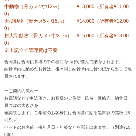
中動物（骨カメ4寸/12㎝） ¥13,000（所有者¥11,00
0）
大型動物（骨カメ5寸/15㎝） ¥14,000（所有者¥12,00
0）
超大型動物（骨カメ7寸/21㎝） ¥15,000（所有者¥13,00
0）
※上記全て管理費は不要
合同墓は合同供養塔の中の棚に骨つぼが並んで納骨されます。
納骨堂内に納めたお骨は、後々同じ納骨堂内に骨つぼから出して散
骨されます。
ーご契約の流れー
お電話などで申込頂き、お客様のご住所・氏名・連絡先・納骨日・
骨つぼの大きさを
確認致します。ご希望のお客様には合同墓に貼る黒御影の銘板（6
×15㎝）
ペットのお名前・歿年月日・年齢などを彫刻出来ます。（別途¥15,
000）