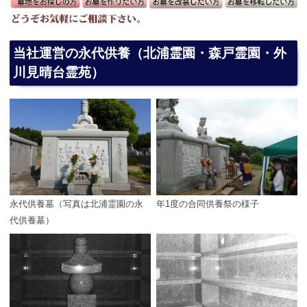
当社運営の永代供養（北浦霊園・森戸霊園・外
川見晴台霊苑）
永代供養墓（写真は北浦霊園の永
年1度の合同供養祭の様子
代供養墓）