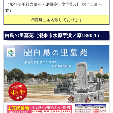
（永代使用料含墓石・納骨室・文字彫刻・据付工事一
式）
※随時ご案内致しております
白鳥の里墓苑（潮来市水原字浜ノ原1860-1）