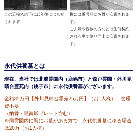
この五輪塔の下に13年後には合祀
棚には番号順にお骨が安置されま
されます。
す。
ご夫婦や親族の方などは生前契約
される事で隣り同士に安置されま
す。
永代供養墓とは
現在、当社では北浦霊園内（鹿嶋市）と森戸霊園・外川見
晴台霊苑内（銚子市）に永代供養墓がございます。
金額35万円【外川見晴台霊苑25万円】（お1人様） 管理
費不要
（納骨・黒御影プレート含む）
※同霊園内に既にお墓がある方で、永代供養墓に移る場合
は20万（お1人様）