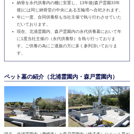
納骨を永代供養内の棚に安置し、13年後(森戸霊園33年
後)には同じ納骨堂の中央にある五輪塔へ合祀されます。
年に一度、合同供養祭も当社主催で執り行わさせていた
だいております。
現在、北浦霊園内、森戸霊園内の永代供養墓において年
に1度当社主催の（永代供養祭）を執り行っておりま
す。ご供養の為にご遺族の方に多く参列頂いておりま
す。
ペット墓の紹介（北浦霊園内・森戸霊園内）