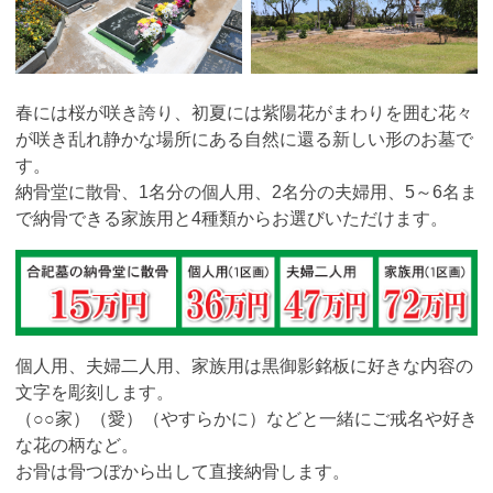
春には桜が咲き誇り、初夏には紫陽花がまわりを囲む花々
が咲き乱れ静かな場所にある自然に還る新しい形のお墓で
す。
納骨堂に散骨、1名分の個人用、2名分の夫婦用、5～6名ま
で納骨できる家族用と4種類からお選びいただけます。
個人用、夫婦二人用、家族用は黒御影銘板に好きな内容の
文字を彫刻します。
（○○家）（愛）（やすらかに）などと一緒にご戒名や好き
な花の柄など。
お骨は骨つぼから出して直接納骨します。