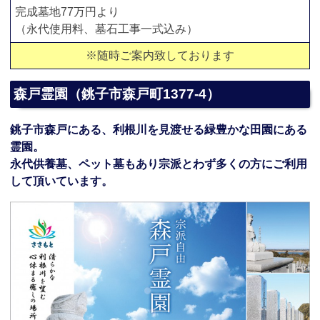
完成墓地77万円より
（永代使用料、墓石工事一式込み）
※随時ご案内致しております
森戸霊園（銚子市森戸町1377-4）
銚子市森戸にある、利根川を見渡せる緑豊かな田園にある
霊園。
永代供養墓、ペット墓もあり宗派とわず多くの方にご利用
して頂いています。