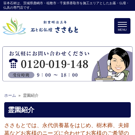
笹本石材は、茨城県鹿嶋市・稲敷市・千葉県香取市を施工エリアとしたお墓・仏壇・
仏具の専門店です。
MENU
ホーム
»
霊園紹介
霊園紹介
ささもとでは、永代供養墓をはじめ、樹木葬、夫婦
墓などお客様のニーズに合わせてお客様のご希望の