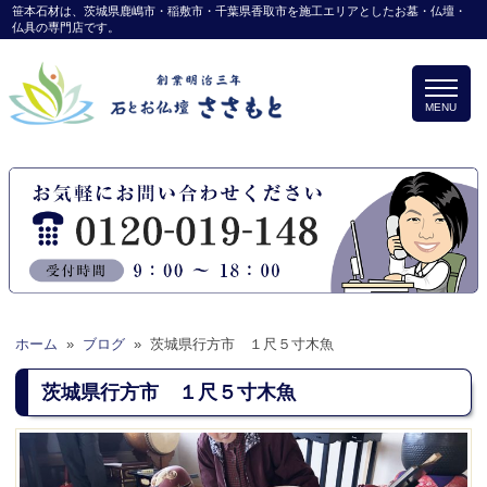
笹本石材は、茨城県鹿嶋市・稲敷市・千葉県香取市を施工エリアとしたお墓・仏壇・
仏具の専門店です。
MENU
ホーム
»
ブログ
»
茨城県行方市 １尺５寸木魚
茨城県行方市 １尺５寸木魚