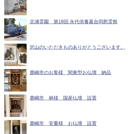
北浦霊園 第18回 永代供養墓合同慰霊祭
沢山のいただきものありがとうございます。
鹿嶋市のお客様 関東型お仏壇 納品
鹿嶋市 林様 国産仏壇 設置
鹿嶋市 安重様 お仏壇 設置