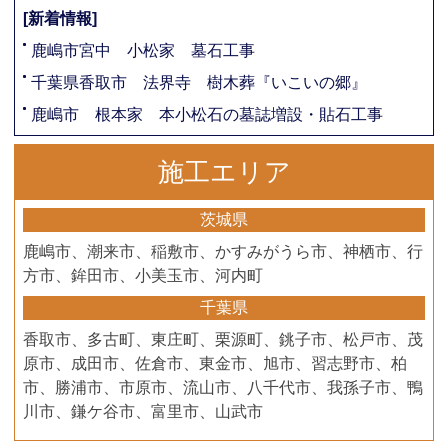
[新着情報]
鹿嶋市宮中 小松家 墓石工事
千葉県香取市 法界寺 樹木葬『いこいの郷』
鹿嶋市 根本家 本小松石の墓誌増設・貼石工事
施工エリア
茨城県
鹿嶋市、潮来市、稲敷市、かすみがうら市、神栖市、行
方市、鉾田市、小美玉市、河内町
千葉県
香取市、多古町、東庄町、栗源町、銚子市、松戸市、茂
原市、成田市、佐倉市、東金市、旭市、習志野市、柏
市、勝浦市、市原市、流山市、八千代市、我孫子市、鴨
川市、鎌ケ谷市、富里市、山武市