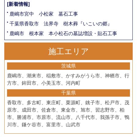
[新着情報]
鹿嶋市宮中 小松家 墓石工事
千葉県香取市 法界寺 樹木葬『いこいの郷』
鹿嶋市 根本家 本小松石の墓誌増設・貼石工事
施工エリア
茨城県
鹿嶋市、潮来市、稲敷市、かすみがうら市、神栖市、行
方市、鉾田市、小美玉市、河内町
千葉県
香取市、多古町、東庄町、栗源町、銚子市、松戸市、茂
原市、成田市、佐倉市、東金市、旭市、習志野市、柏
市、勝浦市、市原市、流山市、八千代市、我孫子市、鴨
川市、鎌ケ谷市、富里市、山武市