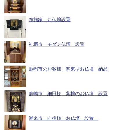
布施家 お仏壇設置
神栖市 モダン仏壇 設置
鹿嶋市のお客様 関東型お仏壇 納品
鹿嶋市 細田様 紫檀のお仏壇 設置
潮来市 向後様 お仏壇 設置