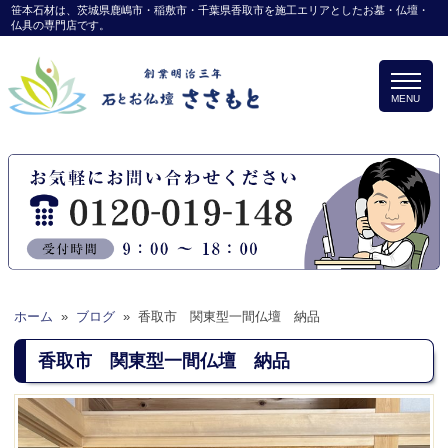
笹本石材は、茨城県鹿嶋市・稲敷市・千葉県香取市を施工エリアとしたお墓・仏壇・
仏具の専門店です。
MENU
ホーム
»
ブログ
»
香取市 関東型一間仏壇 納品
香取市 関東型一間仏壇 納品